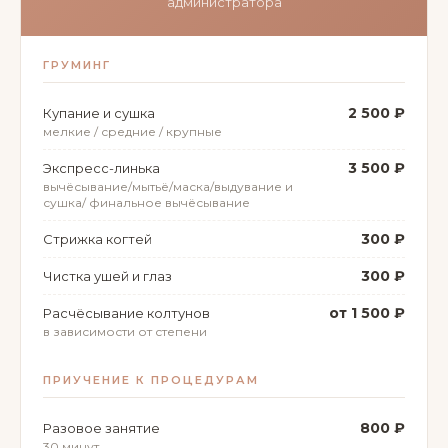
администратора
ГРУМИНГ
2 500 ₽
Купание и сушка
мелкие / средние / крупные
3 500 ₽
Экспресс-линька
вычёсывание/мытьё/маска/выдувание и
сушка/ финальное вычёсывание
300 ₽
Стрижка когтей
300 ₽
Чистка ушей и глаз
от 1 500 ₽
Расчёсывание колтунов
в зависимости от степени
ПРИУЧЕНИЕ К ПРОЦЕДУРАМ
800 ₽
Разовое занятие
30 минут